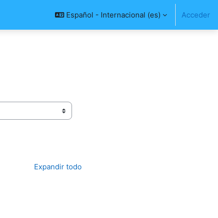
Español - Internacional ‎(es)‎
Acceder
Expandir todo