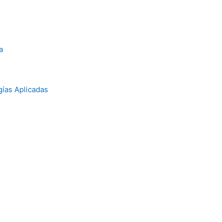
a
gías Aplicadas