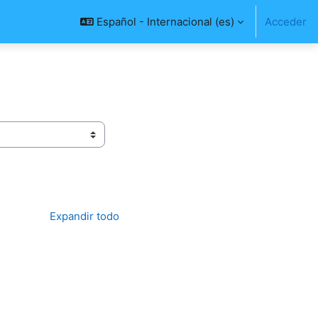
Español - Internacional ‎(es)‎
Acceder
Expandir todo